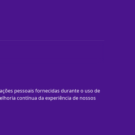
ações pessoais fornecidas durante o uso de
elhoria contínua da experiência de nossos