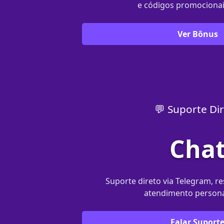
e códigos promocionai
Ver Bônus
💬 Suporte Di
Cha
Suporte direto via Telegram, r
atendimento persona
Falar Suport