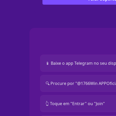
📱 Baixe o app Telegram no seu disp
🔍 Procure por "@1766Win APPOfici
👆 Toque em "Entrar" ou "Join"