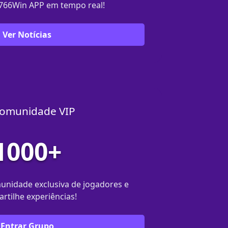
766Win APP em tempo real!
Ver Notícias
Comunidade VIP
1000+
unidade exclusiva de jogadores e
rtilhe experiências!
Entrar Grupo