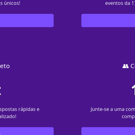
s únicos!
eventos da 1
reto
👥 
t
espostas rápidas e
Junte-se a uma com
lizado!
compa
e