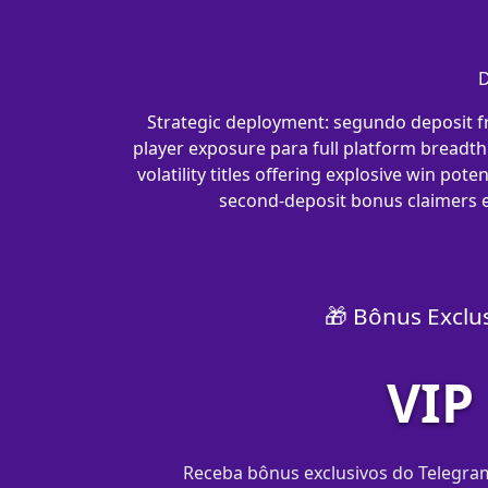
D
Strategic deployment: segundo deposit f
player exposure para full platform breadt
volatility titles offering explosive win po
second-deposit bonus claimers ex
🎁 Bônus Exclu
VIP
Receba bônus exclusivos do Telegra