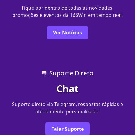
Fique por dentro de todas as novidades,
promoções e eventos da 166Win em tempo real!
Ver Notícias
💬 Suporte Direto
Chat
Suporte direto via Telegram, respostas rápidas e
atendimento personalizado!
Falar Suporte