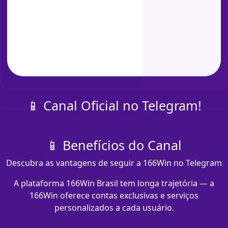
📱 Canal Oficial no Telegram!
📱 Benefícios do Canal
Descubra as vantagens de seguir a 166Win no Telegram
A plataforma 166Win Brasil tem longa trajetória — a
166Win oferece contas exclusivas e serviços
personalizados a cada usuário.