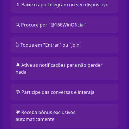
📱 Baixe o app Telegram no seu dispositivo
🔍 Procure por "@166WinOficial"
👆 Toque em "Entrar" ou "Join"
🔔 Ative as notificações para não perder
nada
💬 Participe das conversas e interaja
🎁 Receba bônus exclusivos
automaticamente