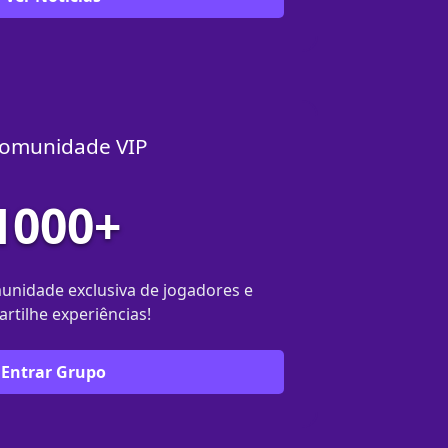
Comunidade VIP
1000+
unidade exclusiva de jogadores e
rtilhe experiências!
Entrar Grupo