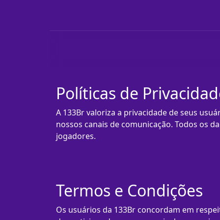
Políticas de Privacida
A 133Br valoriza a privacidade de seus usu
nossos canais de comunicação. Todos os dad
jogadores.
Termos e Condições
Os usuários da 133Br concordam em respeita