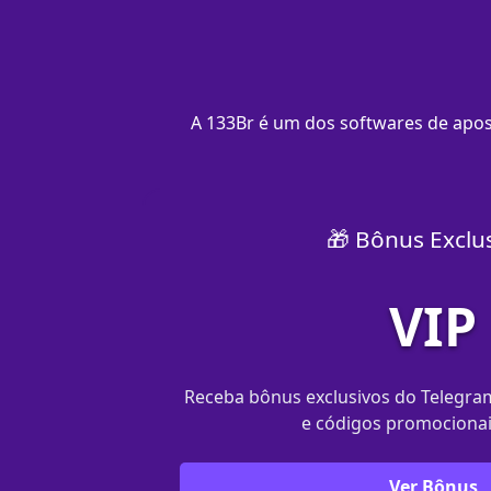
A 133Br é um dos softwares de apost
🎁 Bônus Exclu
VIP
Receba bônus exclusivos do Telegra
e códigos promocionai
Ver Bônus