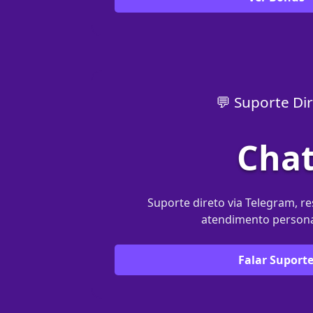
💬 Suporte Di
Cha
Suporte direto via Telegram, r
atendimento persona
Falar Suport