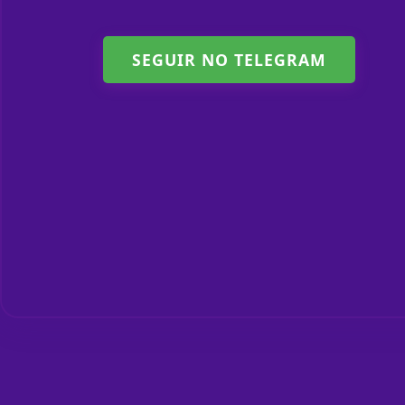
SEGUIR NO TELEGRAM