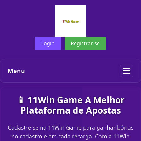
Login
Registrar-se
Menu
📱 11Win Game A Melhor
Plataforma de Apostas
Cadastre-se na 11Win Game para ganhar bônus
no cadastro e em cada recarga. Com a 11Win