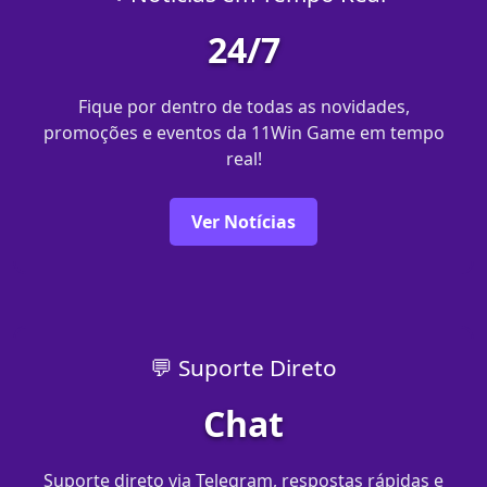
24/7
Fique por dentro de todas as novidades,
promoções e eventos da 11Win Game em tempo
real!
Ver Notícias
💬 Suporte Direto
Chat
Suporte direto via Telegram, respostas rápidas e