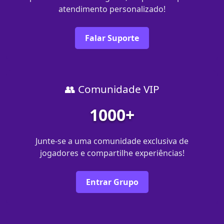
atendimento personalizado!
Falar Suporte
👥 Comunidade VIP
1000+
Junte-se a uma comunidade exclusiva de
jogadores e compartilhe experiências!
Entrar Grupo