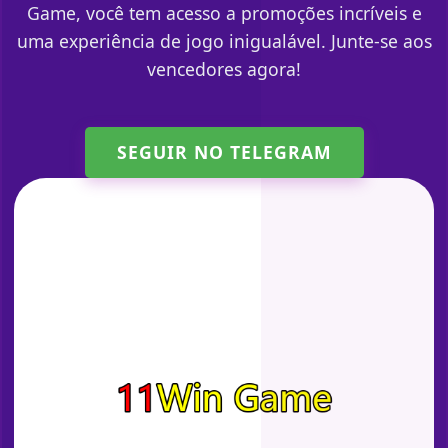
Game, você tem acesso a promoções incríveis e
uma experiência de jogo inigualável. Junte-se aos
vencedores agora!
SEGUIR NO TELEGRAM