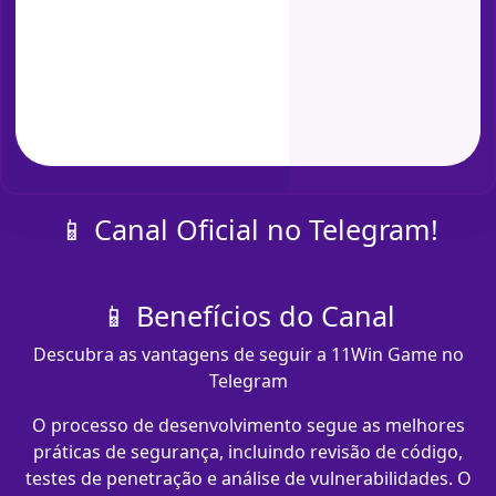
📱 Canal Oficial no Telegram!
📱 Benefícios do Canal
Descubra as vantagens de seguir a 11Win Game no
Telegram
O processo de desenvolvimento segue as melhores
práticas de segurança, incluindo revisão de código,
testes de penetração e análise de vulnerabilidades. O