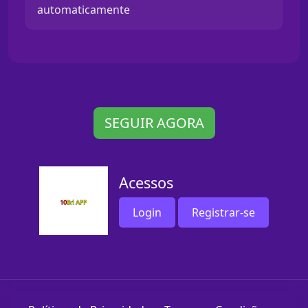
automaticamente
SEGUIR AGORA
Acessos
Login
Registrar-se