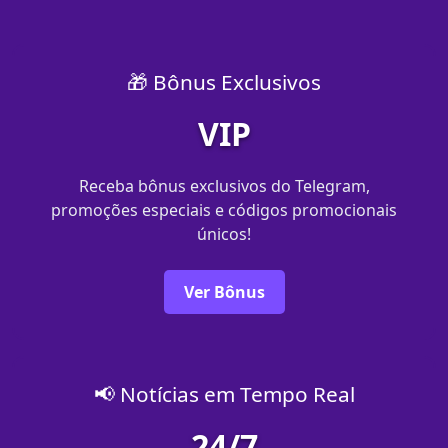
🎁 Bônus Exclusivos
VIP
Receba bônus exclusivos do Telegram,
promoções especiais e códigos promocionais
únicos!
Ver Bônus
📢 Notícias em Tempo Real
24/7