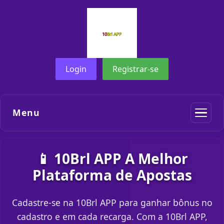
Login
Registrar-se
Menu
📱 10Brl APP A Melhor
Plataforma de Apostas
Cadastre-se na 10Brl APP para ganhar bônus no
cadastro e em cada recarga. Com a 10Brl APP,