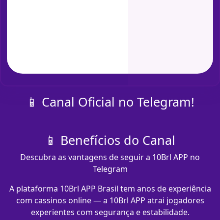
📱 Canal Oficial no Telegram!
📱 Benefícios do Canal
Descubra as vantagens de seguir a 10Brl APP no
Telegram
A plataforma 10Brl APP Brasil tem anos de experiência
com cassinos online — a 10Brl APP atrai jogadores
experientes com segurança e estabilidade.